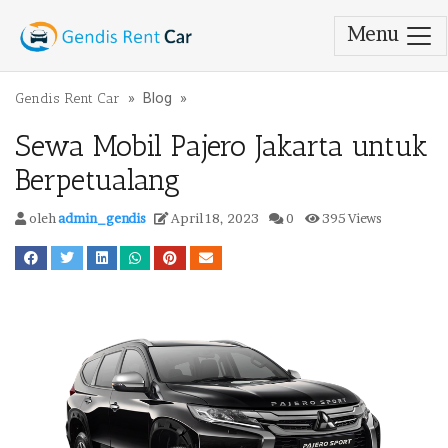
Menu
Lewati ke konten
Gendis Rent Car
»
Blog
»
Sewa Mobil Pajero Jakarta untuk
Berpetualang
oleh
admin_gendis
April 18, 2023
0
395 Views