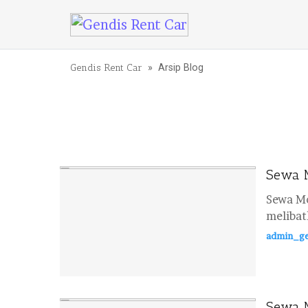
Lewati ke konten
Gendis Rent Car
» Arsip Blog
Sewa M
Sewa Mo
melibat
admin_ge
Sewa M