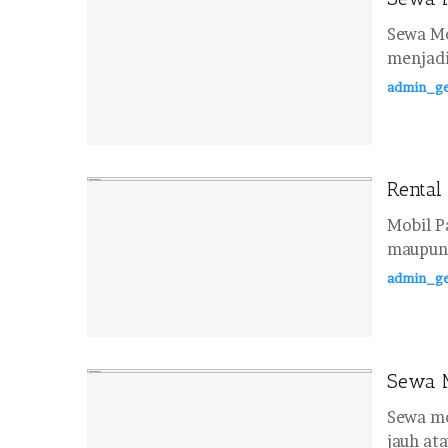
Sewa Mo
menjadi
admin_ge
Rental
Mobil P
maupun 
admin_ge
Sewa M
Sewa mo
jauh ata