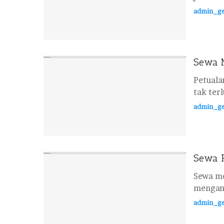
admin_ge
Sewa M
Petuala
tak ter
admin_ge
Sewa P
Sewa mo
mengang
admin_ge