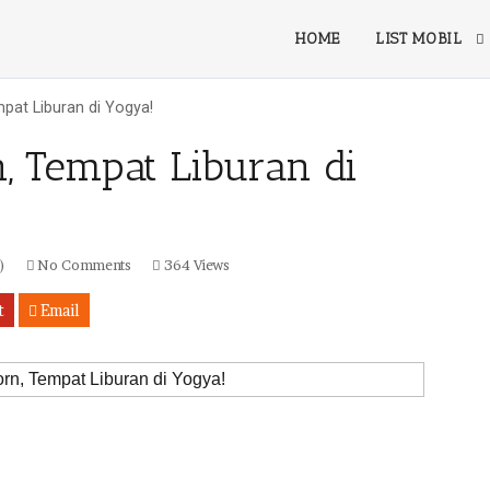
HOME
LIST MOBIL
pat Liburan di Yogya!
 Tempat Liburan di
)
No Comments
364 Views
t
Email