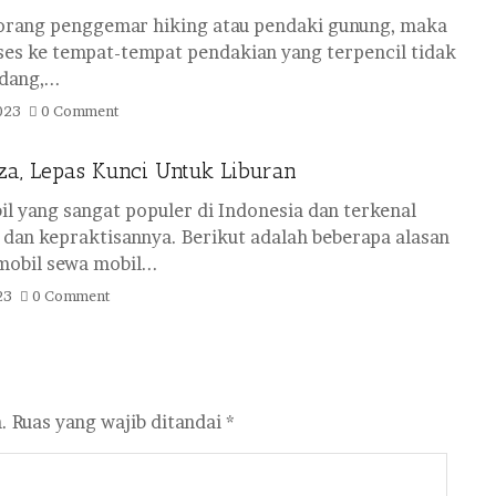
eorang penggemar hiking atau pendaki gunung, maka
ses ke tempat-tempat pendakian yang terpencil tidak
ang,...
023
0 Comment
a, Lepas Kunci Untuk Liburan
l yang sangat populer di Indonesia dan terkenal
an kepraktisannya. Berikut adalah beberapa alasan
bil sewa mobil...
23
0 Comment
.
Ruas yang wajib ditandai
*