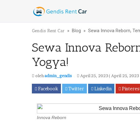
Lewati ke konten
Gendis Rent Car
»
Blog
»
Sewa Innova Reborn, Tem
Sewa Innova Reborn,
Yogya!
oleh
admin_gendis
April 25, 2023
( April 25, 2023 
Facebook
Twitter
Linkedin
Pinteres
Innova Reborn