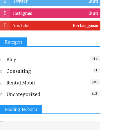
Twitter
Ikuti
Instagram
Ikuti
Youtube
Berlangganan
Kategori
(44)
Blog
(1)
Consulting
(30)
Rental Mobil
(12)
Uncategorized
Posting terbaru