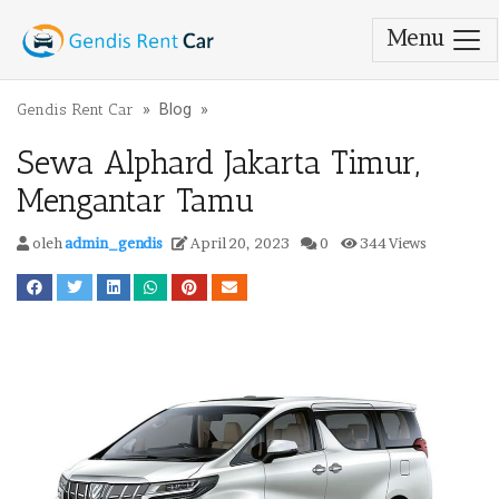
Menu
Lewati ke konten
Gendis Rent Car
»
Blog
»
Sewa Alphard Jakarta Timur,
Mengantar Tamu
oleh
admin_gendis
April 20, 2023
0
344 Views