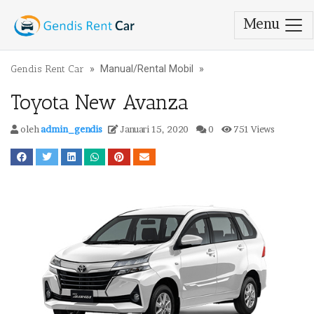
Menu
Lewati ke konten
Gendis Rent Car
»
Manual
/
Rental Mobil
»
Toyota New Avanza
oleh
admin_gendis
Januari 15, 2020
0
751 Views