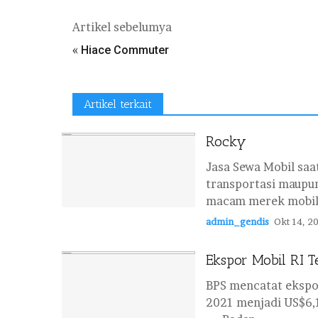
Artikel sebelumya
«
Hiace Commuter
Artikel terkait
Rocky
Jasa Sewa Mobil saa
transportasi maupun
macam merek mobil 
admin_gendis
Okt 14, 2
Ekspor Mobil RI T
BPS mencatat ekspor
2021 menjadi US$6,1