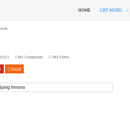
HOME
LIST MOBIL
nova
2022 )
No Comments
784 Views
t
Email