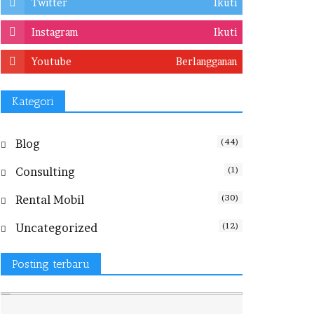
Twitter
Ikuti
Instagram
Ikuti
Youtube
Berlangganan
Kategori
(44)
Blog
(1)
Consulting
(30)
Rental Mobil
(12)
Uncategorized
Posting terbaru