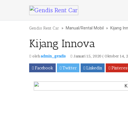
Lewati ke konten
Gendis Rent Car
»
Manual
/
Rental Mobil
»
Kijang In
Kijang Innova
oleh
admin_gendis
Januari 15, 2020
( Oktober 14, 
Facebook
Twitter
Linkedin
Pinteres