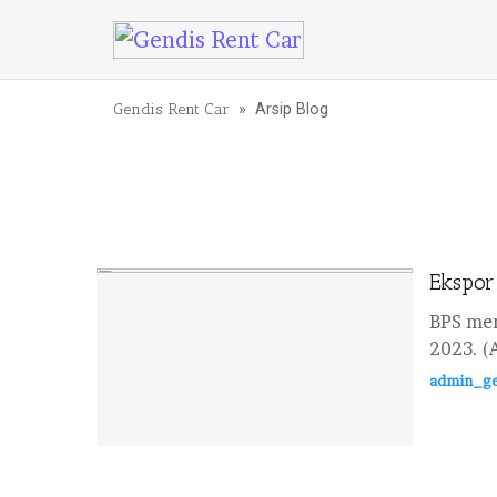
Lewati ke konten
Gendis Rent Car
» Arsip Blog
Ekspor
BPS men
2023. (
admin_ge